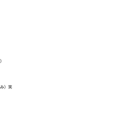
。）
のみ）笑