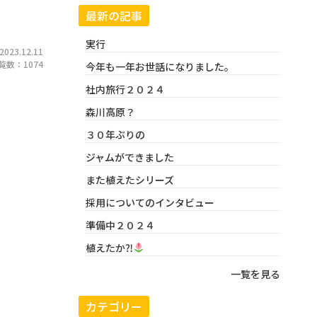
最新の記事
実行
23.12.11
覧数：1074
今年も一年お世話になりました。
社内旅行２０２４
森川高原？
３０年ぶりの
ジャムができました
また植えたシリーズ
採用についてのインタビュー
準備中２０２４
植えたか⁈
一覧を見る
カテゴリー